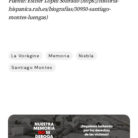
Fuente: Esther López Sobrado (https://historia-
hispanica.rah.es/biografias/30950-santiago-
montes-luengas)
La Vorágine
Memoria
Niebla
Santiago Montes