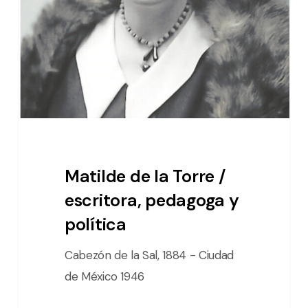
/
escritora,
pedagoga
y
política
Matilde de la Torre /
escritora, pedagoga y
política
Cabezón de la Sal, 1884 - Ciudad
de México 1946