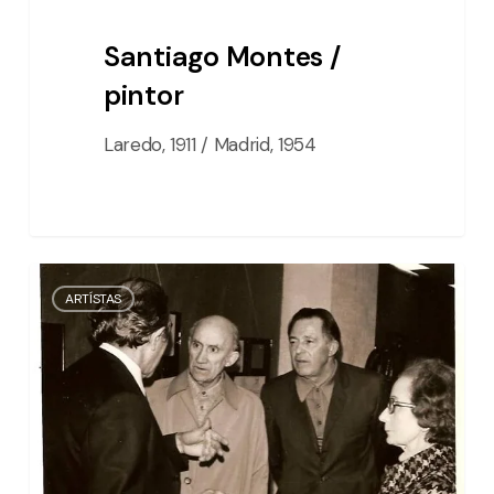
Santiago Montes /
pintor
Laredo, 1911 / Madrid, 1954
Mauro
ARTÍSTAS
Muriedas
/
escultor
y
pintor