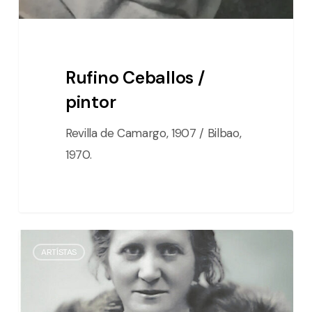
Rufino Ceballos /
pintor
Revilla de Camargo, 1907 / Bilbao,
1970.
Matilde
ARTÍSTAS
de
la
Torre