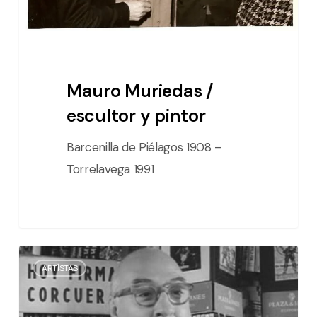
Mauro Muriedas /
escultor y pintor
Barcenilla de Piélagos 1908 –
Torrelavega 1991
Santiago
ARTÍSTAS
Ontañón
/