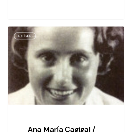
Ana
ARTÍSTAS
María
Cagigal
/
escritora
Ana María Cagigal /