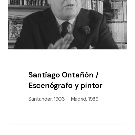
Escenógrafo
y
pintor
Santiago Ontañón /
Escenógrafo y pintor
Santander, 1903 – Madrid, 1989