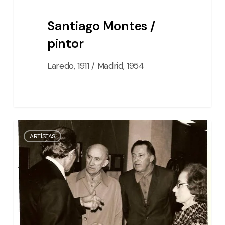
Santiago Montes /
pintor
Laredo, 1911 / Madrid, 1954
Mauro
ARTÍSTAS
Muriedas
/
escultor
y
pintor