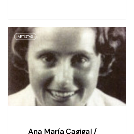
Ana
ARTÍSTAS
María
Cagigal
/
escritora
Ana María Cagigal /