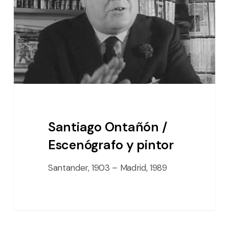
Escenógrafo
y
pintor
Santiago Ontañón /
Escenógrafo y pintor
Santander, 1903 – Madrid, 1989