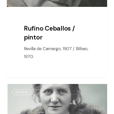
Rufino Ceballos /
pintor
Revilla de Camargo, 1907 / Bilbao,
1970.
Matilde
ARTÍSTAS
de
la
Torre