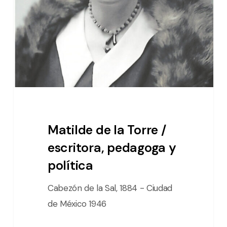
/
escritora,
pedagoga
y
política
Matilde de la Torre /
escritora, pedagoga y
política
Cabezón de la Sal, 1884 - Ciudad
de México 1946