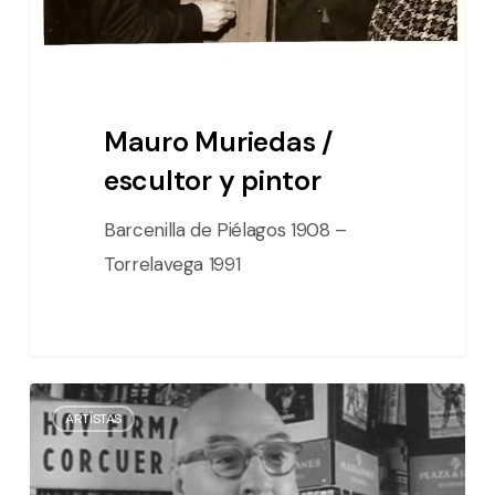
Mauro Muriedas /
escultor y pintor
Barcenilla de Piélagos 1908 –
Torrelavega 1991
Santiago
ARTÍSTAS
Ontañón
/